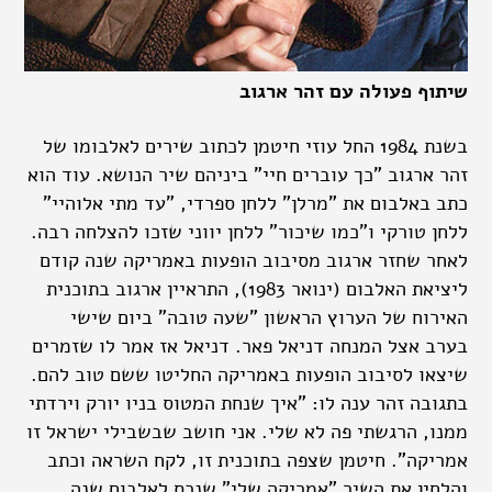
שיתוף פעולה עם זהר ארגוב
בשנת 1984 החל עוזי חיטמן לכתוב שירים לאלבומו של
זהר ארגוב "כך עוברים חיי" ביניהם שיר הנושא. עוד הוא
כתב באלבום את "מרלן" ללחן ספרדי, "עד מתי אלוהיי"
ללחן טורקי ו"כמו שיכור" ללחן יווני שזכו להצלחה רבה.
לאחר שחזר ארגוב מסיבוב הופעות באמריקה שנה קודם
ליציאת האלבום (ינואר 1983), התראיין ארגוב בתוכנית
האירוח של הערוץ הראשון "שעה טובה" ביום שישי
בערב אצל המנחה דניאל פאר. דניאל אז אמר לו שזמרים
שיצאו לסיבוב הופעות באמריקה החליטו ששם טוב להם.
בתגובה זהר ענה לו: "איך שנחת המטוס בניו יורק וירדתי
ממנו, הרגשתי פה לא שלי. אני חושב שבשבילי ישראל זו
אמריקה". חיטמן שצפה בתוכנית זו, לקח השראה וכתב
והלחין את השיר "אמריקה שלי" שנכס לאלבום שנה