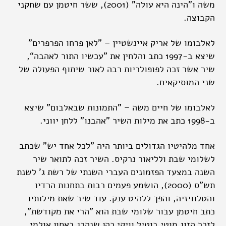
משה ו"הינה היא עולה" (2001), ששר חיטמן עם שחקני
הקבוצה.
לאלבומו של אריק איינשטיין – "לאן פרחו הפרפרים"
שיצא ב-1997 כתב והלחין את "עכשיו התור לאהבה“,
שיר אשר זכה לפופולריות רבה לאור שיתוף הפעולה של
שני המוסיקאים.
לאלבומו של חיים משה – "התמונות שבאלבום" שיצא
ב-1998 כתב את מילות השיר "אהבנו" ללחן יווני.
אחד מלהיטיו הגדולים ביותר היה "לכל אחד יש" שכתב
לשלומי שבת ולליאור נרקיס. השיר זכה לתואר שיר
השנה במצעד הפזמונים העברי השנתי של רשת ג' לשנת
תש"ס (2000), הושמע פעמים רבות בתחנות הרדיו
והטלוויזיה, והפך ללהיט ענק. עוד שיר שאת מילותיו
כתב חיטמן עבור שלומי שבת הוא "הרי את מקודשת",
לזכר הזוג מוטי בוטיל וויקי כהן שנהרג באסון אולמי