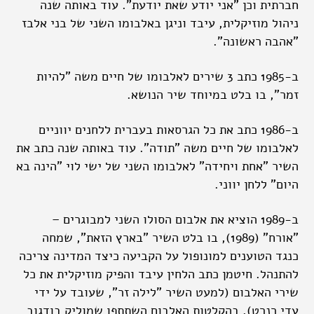
חברתית וכן "אני יודע שאת יודעת". עוד באותה שנה
ניהול מוזיקלית, עיבד וניגן באלבומו השני של בני אלבז
"אהבה ראשונה".
ב-1985 כתב 3 שירים לאלבומו של חיים משה "להיות
זמר", בו בלט במיוחד שיר הנושא.
ב-1986 כתב את כל הגרסאות בעברית ללחנים יווניים
לאלבומו של חיים משה "תודה". עוד באותה שנה כתב את
השיר "אחת ויחידה" לאלבומו השני של ישי לוי "הינה בא
היום" ללחן יווני.
ב-1989 הוציא את אלבום הסולו השני למבוגרים –
"אורח" (1989), בו בלט השיר "בארץ הזאת", שמחה
כנגד הטוענים למונופול על הקביעה כיצד המדינה צריכה
להתנהל. חיטמן כתב הלחין עיבד והפיק מוזיקלית את כל
שירי האלבום (למעט השיר "לילה זר", שעובד על ידי
עדי רנרט). בהקלטות האלבום השתתפו שמוליק בודגוב