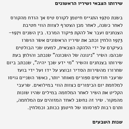
שירותו הצבאי ושיריו הראשונים
בשנת 1970 התגייס חיטמן לקורס טיס אך הודח מהקורס
לאחר כשנה, לאחר מכן הצטרף לצוות הווי חטיבת
הצנחנים ועבר אל להקת פיקוד המרכז. בין השנים 1971–
1973 הלחין וכתב את שיריו הראשונים אשר הושרו
בעיקרם על ידי הלהקה הצבאית, למעט שני הבולטים
שבהם: השיר "ניגונה של השכונה" שנכתב והולחן בעת
שירותו בצנחנים והשיר "מי ידע שכך יהיה", שנכתב ביום
שחרורו מהשירות הסדיר ובוצע על ידו ועל ידי בועז
שרעבי חודשים ספורים מאוחר יותר, כאשר השניים גויסו
למלחמת יום הכיפורים כצוות הווי במילואים. שרעבי
הקליט את השיר לאחר המלחמה במילים שהיו שונות
מהמקור. שיר זה נחשב לאחד המזוהים עם המלחמה,
ותרם רבות לפרסומו של חיטמן ככותב וכמלחין.
שנות השבעים