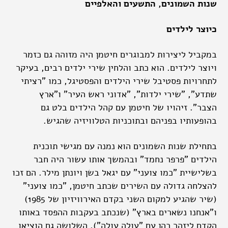
שנות השמונים, התשעים והאלפיים
כיוצר לילדים
במקביל ליצירות למבוגרים חיטמן היה מזוהה גם כזמר
ויוצר לילדים. הוא כתב והלחין שירי ילדים רבים, בעיקר
לתחרויות פסטיבל שירי הילדים והפסטיגל, כמו "רציתי
שתדע", "שירי ילדות", "אדוני ראש העיר" ו"ארץ
הצבר". זיהויו של חיטמן עם קהל הילדים בלט גם
בהופעותיו בפניהם ובתוכניות הטלוויזיה שהגיש.
בתחילת שנות השמונים הוא נמנה עם מגישי תוכנית
הילדים "פרפר נחמד" ובהמשך אותו עשור היה חבר
בשלישיית "כמו צועני" עם יגאל בשן ויונתן מילר. הם זכו
להצלחה גדולה עם השירים שכתב חיטמן, "כמו צועני"
(שיר שהגיע למקום השני בקדם האירוויזיון של 1985)
ו"אנחנו נשארים בארץ" (שנכתב בעקבות ההפסד באותו
הקדם ליזהר כהן עם "עולה עולה"). השלושה גם הוציאו