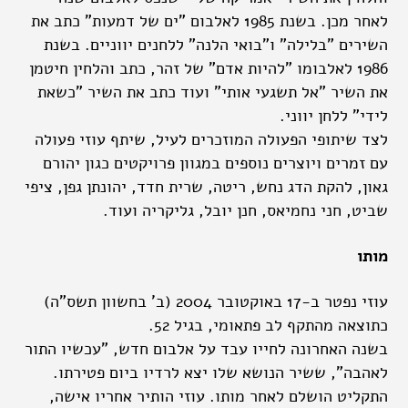
לאחר מכן. בשנת 1985 לאלבום "ים של דמעות" כתב את
השירים "בלילה" ו"בואי הלנה" ללחנים יווניים. בשנת
1986 לאלבומו "להיות אדם" של זהר, כתב והלחין חיטמן
את השיר "אל תשגעי אותי" ועוד כתב את השיר "כשאת
לידי" ללחן יווני.
לצד שיתופי הפעולה המוזכרים לעיל, שיתף עוזי פעולה
עם זמרים ויוצרים נוספים במגוון פרויקטים כגון יהורם
גאון, להקת הדג נחש, ריטה, שרית חדד, יהונתן גפן, ציפי
שביט, חני נחמיאס, חנן יובל, גליקריה ועוד.
מותו
עוזי נפטר ב-17 באוקטובר 2004 (ב' בחשוון תשס"ה)
כתוצאה מהתקף לב פתאומי, בגיל 52.
בשנה האחרונה לחייו עבד על אלבום חדש, "עכשיו התור
לאהבה", ששיר הנושא שלו יצא לרדיו ביום פטירתו.
התקליט הושלם לאחר מותו. עוזי הותיר אחריו אישה,