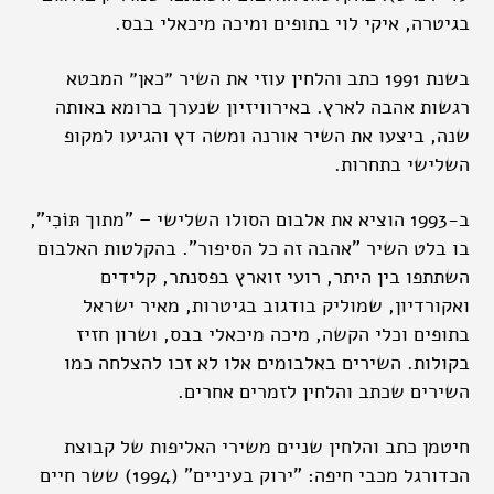
בגיטרה, איקי לוי בתופים ומיכה מיכאלי בבס.
בשנת 1991 כתב והלחין עוזי את השיר ״כאן״ המבטא
רגשות אהבה לארץ. באירוויזיון שנערך ברומא באותה
שנה, ביצעו את השיר אורנה ומשה דץ והגיעו למקופ
השלישי בתחרות.
ב-1993 הוציא את אלבום הסולו השלישי – "מתוך תּוֹכִי",
בו בלט השיר "אהבה זה כל הסיפור". בהקלטות האלבום
השתתפו בין היתר, רועי זוארץ בפסנתר, קלידים
ואקורדיון, שמוליק בודגוב בגיטרות, מאיר ישראל
בתופים וכלי הקשה, מיכה מיכאלי בבס, ושרון חזיז
בקולות. השירים באלבומים אלו לא זכו להצלחה כמו
השירים שכתב והלחין לזמרים אחרים.
חיטמן כתב והלחין שניים משירי האליפות של קבוצת
הכדורגל מכבי חיפה: "ירוק בעיניים" (1994) ששר חיים