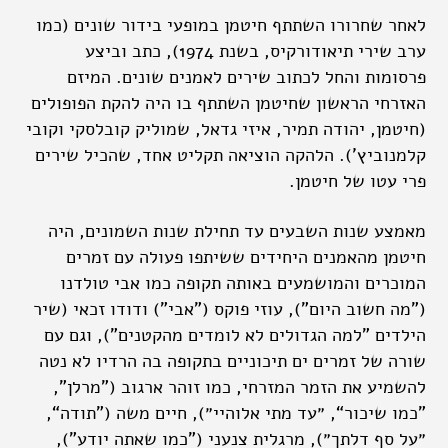
לאחר שחרורו השתתף חיטמן במופעי בידור שונים (כמו
ערב שירי תיאודורקיס, בשנת 1974), כתב וביצע
פרסומות והחל לכתוב שירים לאמנים שונים. המיזם
האזרחי הראשון שחיטמן השתתף בו היה להקת הפופולים
(חיטמן, יהודה תמיר, איזי גדאל, שמוליק קובלסקי וקובי
קלמנוביץ'). הלהקה הוציאה תקליט אחד, שהכיל שירים
פרי עטו של חיטמן.
מאמצע שנות השבעים עד תחילת שנות השמונים, היה
חיטמן מהאמנים היחידים ששיתפו פעולה עם זמרים
המוכרים והמושמעים באותה תקופה כמו אבי טולדנו
("מה חשוב היום"), עוזי פוקס ("אבי") ודודו זכאי (שיר
הילדים "למה הגדולים לא לומדים מהקטנים"), וגם עם
שורה של זמרים ים תיכוניים בתקופה בה הרדיו לא נטה
להשמיע את הזמר המזרחי, כמו זוהר ארגוב ("מרלן",
"כמו שיכור“, ״עד מתי אלוהיי״), חיים משה (”תודה“,
״על סף דלתך״), מרגלית צנעני ("כמו שאתה יודע"),