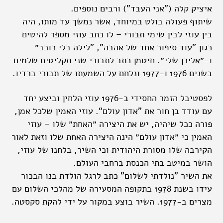
איציק קלה ("אני העבד") ורבים נוספים.
שיתוף פעולה בולט במיוחד, אשר נמשך עד מותו, היה
בין עוזי לבין שימי תבורי – לו כתב עוזי מספר להיטים
כגון "עוד סיפור אחד של אהבה", "לילה בלי כוכב״
ו-״אלירן שלי״. חיטמן כתב לתבורי שני תקליטים שלמים
בשנים 1976 ו-1977 ונלחם על השמעתו של תבורי ברדיו.
לפסטיבל הזמר החסידי ב-1976 עוזי הלחין וביצע יחד
עם עודד בן חור את "אדון עולם“. עוזי האמין שלכל אמן,
פורה ככל שיהיה, יש את היצירה ״האחת״ שלו – עוזי
האמין כי ״אדון עולם״ הינה היצירה האחת שלו וזאת לאור
הקירבה שלו מסורת היהודית וכי השיר, בלחנו של עוזי,
הושר במיטב בתי הכנסת ברחבי העולם.
את השיר "נולדתי לשלום" כתב לרגל הולדת בנו הבכור
עידו בשנת 1978 בתקופה המסעירה של מהלכי השלום עם
מצרים ב-1977. השיר בוצע במקור על ידי להקת סקסטה.