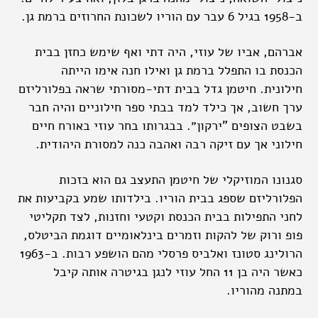
ב-1958 בגיל 6 עבר עם הוריו לשכונת החרוזים ברמת גן.
אברהם, אביו של עוזי, היה דתי ואף שימש כחזן בבית
הכנסת בו התפלל ברמת גן ואילו חנה אימו הייתה
חילונית. חיטמן גדל בבית דתי-מסורתי שראה בפלורליזם
ערך חשוב, אך כילד למד בבתי ספר חילוניים והיה חבר
בשבט הצופים ”ירקון״. בבגרותו בחר עוזי באורח חיים
חילוני אך עם זיקה רבה ואהבה כנה למסורת היהודית.
סגנונו המוזיקלי של חיטמן התעצב גם הוא בזכות
הפלורליזם שספג בבית הוריו. בילדותו שמע בקביעות את
לחני התפילות בבית הכנסת וקטעי וחזנות, לצד תקליטי
פופ ורוק של להקות וזמרים בינלאומיים דוגמת הביטלס,
הרולינג סטונז ואלביס פרסלי מהם הושפע רבות. ב-1963
כאשר היה בן 11 החל עוזי לנגן בגיטרה אותה קיבל
במתנה מהוריו.