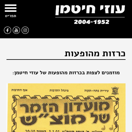
רו
פת
בור
צהרת
שר
אתר
תוכן
גישות
תפריט
כרזות מהופעות
מוזמנים לצפות בכרזות מהופעות של עוזי חיטמן: